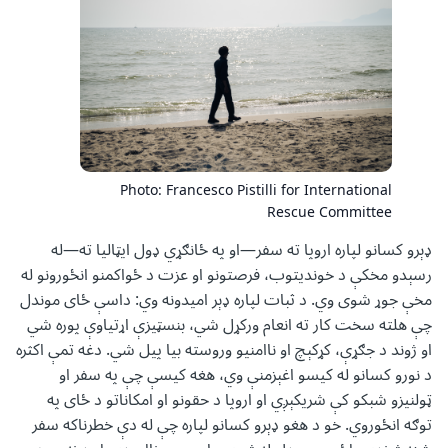
Photo: Francesco Pistilli for International
Rescue Committee
ډېرو کسانو لپاره اروپا ته سفر—او په ځانګړي ډول ایټالیا ته—له
رسېدو مخکې د خوندیتوب، فرصتونو او عزت د ځواکمنو انځورونو له
مخې جوړ شوی وي. د ثبات لپاره ډېر امیدونه وي: داسې ځای موندل
چې هلته سخت کار ته انعام ورکړل شي، بنسټیزې اړتیاوې پوره شي
او ژوند د جګړې، کړکېچ او ناامنیو وروسته بیا پیل شي. دغه تمې اکثره
د نورو کسانو له کیسو اغېزمنې وي، هغه کیسې چې په سفر او
ټولنیزو شبکو کې شریکېږي او اروپا د حقونو او امکاناتو د ځای په
توګه انځوروي. خو د هغو ډېرو کسانو لپاره چې له دې خطرناکه سفر