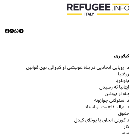
کټګورۍ
د اروپایي اتحادیې در پناه غوښتنې او کډوالۍ نوي قوانین
روغتیا
ډاونلوډ
ایټالیا ته رسیدل
پناه او ډوبلین
د استوګنې جوازونه
د ایټالیا تابعیت او اسناد
حقوق
د کورنۍ الحاق یا یوځای کیدل
کار
سفر