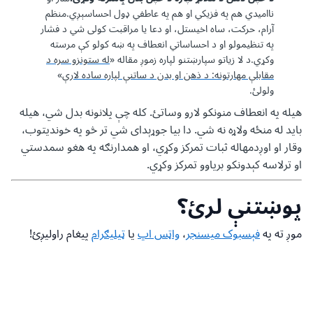
ناامیدي هم په فزیکي او هم په عاطفي ډول احساسېږي.منظم
آرام، حرکت، ساه اخیستل، او دعا یا مراقبت کولی شي د فشار
په تنظیمولو او د احساساتي انعطاف په ښه کولو کې مرسته
وکړي.د لا زیاتو سپارښتنو لپاره زموږ مقاله «
له ستونزو سره د
مقابلې مهارتونه: د ذهن او بدن د ساتنې لپاره ساده لارې
»
ولولئ.
هیله په انعطاف منونکو لارو وساتئ. کله چې پلانونه بدل شي، هیله
باید له منځه ولاړه نه شي. دا بیا جوړېدای شي تر څو په خوندیتوب،
وقار او اوږدمهاله ثبات تمرکز وکړي، او همدارنګه په هغو سمدستي
او ترلاسه کېدونکو بریاوو تمرکز وکړي.
پوښتنې لرئ؟
موږ ته په
فېسبوک میسنجر
،
واټس اپ
یا
ټیلیګرام
پیغام راولیږئ!
بېرته پورته