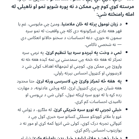
مرسته کوي کوم چې ممکن د نه پوره شویو تمو او ناهيلۍ له
امله رامنځته شي:
د زیان نومول پرته له ځان ملامتیا.
ومنئ چې مایوسي، غم یا
قهر هغه عادي غبرګونونه دي کله چې واقعیت له تمو سره
سمون نه خوري. دغه احساسات د سختو حالاتو انعکاس دي
— نه شخصي ناکامي.
تمې د وخت په تېرېدو سره بیا تنظیم کړئ.
په نرمۍ سره
تمرکز له هغه څه څخه چې سمدستي یې تمه کېده هغه څه ته
واړوئ چې ممکن وي. کوچني او لنډمهاله اهداف کولی شي د
لارښوونې او کنټرول احساس بېرته راولي.
په هغه څه تمرکز وکړئ چې لاسرسی ورته لرئ.
حتا محدود
هغه شیان چې پرې کنټرول لرئ، لکه ورځني عادتونه، د مهارت
زده کړه یا له نورو سره اړیکه نیول، کولی شي د بې‌وسۍ او
ناامیدۍ احساسات کم کړي.
خپلې تجربې له نورو سره شریکې کړئ.
له ملګرو، د ټولنې له
غړو یا ملاتړ کوونکو مسلکي کسانو سره خبرې کول چې د
کډوالۍ تجربه درک کوي، کولی شي انزوا کمه کړي او موږ ته د
یوازېتوب احساس راکم کړي.
د خپل ذهن د ملاتړ لپاره د خپل بدن پاملرنه وکړئ.
شار او