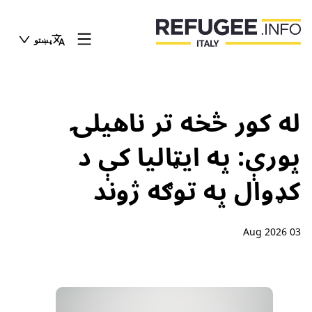
پښتو
له کور څخه تر ناهیلۍ
پورې: په ایټالیا کې د
کډوال په توګه ژوند
03 Aug 2026