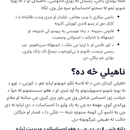
څخه ژوندي راځي، رسېدل له ژورې مایوسۍ، ناامیدۍ او د نه پوره
شویو تمو له سختو احساساتو سره مل وي، لکه:
دایمي بیکاري یا ټیټ معاش، ناپایدار او ډېری وخت ظالمانه یا د
کارګر حق تر پښو لاندې کوونکي کارونه
قانوني خنډونه، د پناه غوښتنې په پروسو کې ځنډونه، او
لنډمهاله یا ناڅرګند د استوګنې وضعیت
د کور ناامني او دا اړتیا چې خلک د لنډمهاله سرپناهونو، غیر
رسمي مېشت ځایونو یا بې‌کوره‌توب ترمنځ تګ راتګ وکړي،
یوازې څو بېلګې دي.
ناهيلي څه ده؟
ناهيلي کېدای شي د له لاسه تللو خوبونو لپاره غم، د کورنۍ د غړو د
نه پوره شویو مسوولیتونو په اړه شرم، او د هغو سیستمونو له خوا د
خیانت ژور احساس شامل وي چې باور پرې کېږي چې ساتنه او ملاتړ
وړاندې کوي. مهمه ده چې په یاد ولرو دا احساسات د دې لپاره نه دي
چې په تاسو کې کومه ستونزه شته — بلکې دا د فشار او خپګان
حالت ته طبیعي غبرګونونه دي.
دلته ځینې لارې دي چې د هغو احساساتو د مدیریت لپاره